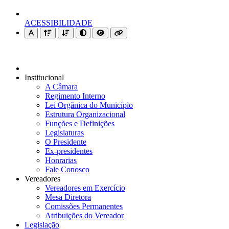
ACESSIBILIDADE
Institucional
A Câmara
Regimento Interno
Lei Orgânica do Município
Estrutura Organizacional
Funções e Definições
Legislaturas
O Presidente
Ex-presidentes
Honrarias
Fale Conosco
Vereadores
Vereadores em Exercício
Mesa Diretora
Comissões Permanentes
Atribuições do Vereador
Legislação