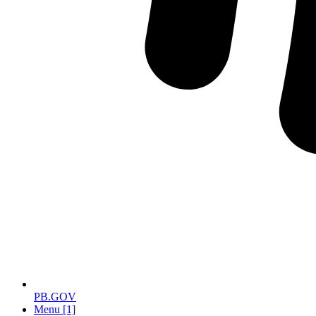
PB.GOV
Menu [1]