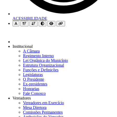
ACESSIBILIDADE
Institucional
A Câmara
Regimento Interno
Lei Orgânica do Município
Estrutura Organizacional
Funções e Definições
Legislaturas
O Presidente
Ex-presidentes
Honrarias
Fale Conosco
Vereadores
Vereadores em Exercício
Mesa Diretora
Comissões Permanentes
Atribuições do Vereador