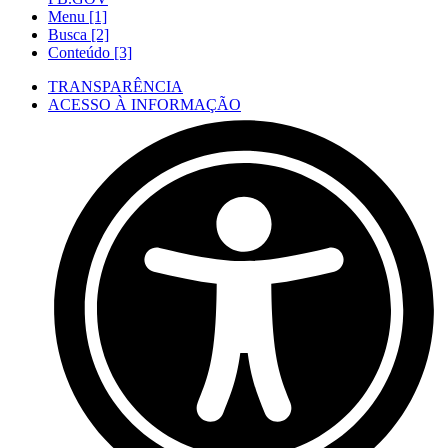
Menu [1]
Busca [2]
Conteúdo [3]
TRANSPARÊNCIA
ACESSO À INFORMAÇÃO