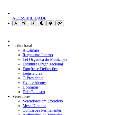
ACESSIBILIDADE
Institucional
A Câmara
Regimento Interno
Lei Orgânica do Município
Estrutura Organizacional
Funções e Definições
Legislaturas
O Presidente
Ex-presidentes
Honrarias
Fale Conosco
Vereadores
Vereadores em Exercício
Mesa Diretora
Comissões Permanentes
Atribuições do Vereador