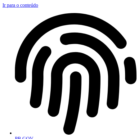
Ir para o conteúdo
PB.GOV