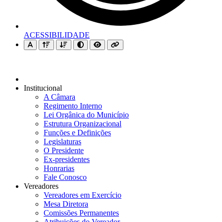
ACESSIBILIDADE
Institucional
A Câmara
Regimento Interno
Lei Orgânica do Município
Estrutura Organizacional
Funções e Definições
Legislaturas
O Presidente
Ex-presidentes
Honrarias
Fale Conosco
Vereadores
Vereadores em Exercício
Mesa Diretora
Comissões Permanentes
Atribuições do Vereador