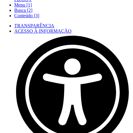
Menu [1]
Busca [2]
Conteúdo [3]
TRANSPARÊNCIA
ACESSO À INFORMAÇÃO