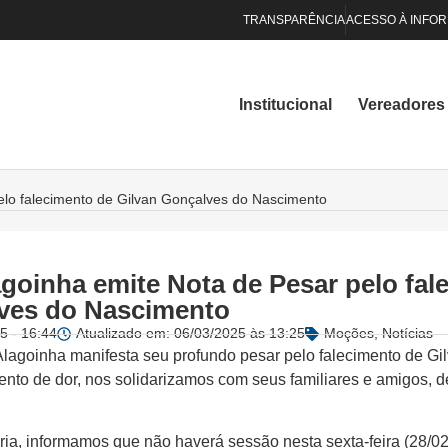
TRANSPARÊNCIA
ACESSO À INFO
Institucional
Vereadores
elo falecimento de Gilvan Gonçalves do Nascimento
goinha emite Nota de Pesar pelo fal
ves do Nascimento
5 - 16:44
Atualizado em: 06/03/2025 às 13:25
Moções
,
Notícias
lagoinha manifesta seu profundo pesar pelo falecimento de Gi
to de dor, nos solidarizamos com seus familiares e amigos, de
ia, informamos que não haverá sessão nesta sexta-feira (28/02