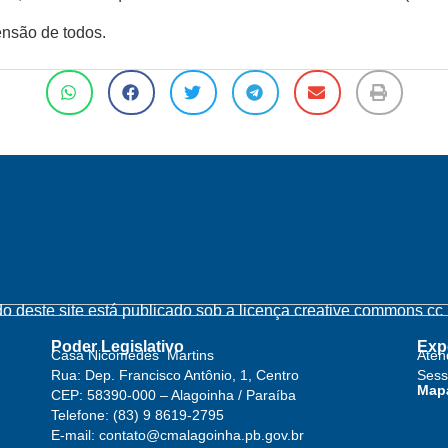
nsão de todos.
o deste site está publicado sob a licença creative commons cc b
Poder Legislativo
Exp
Casa Nicomedes Martins
Aten
Rua: Dep. Francisco Antônio, 1, Centro
Sess
Mapa
CEP: 58390-000 – Alagoinha / Paraíba
Telefone: (83) 9 8619-2795
E-mail: contato@cmalagoinha.pb.gov.br