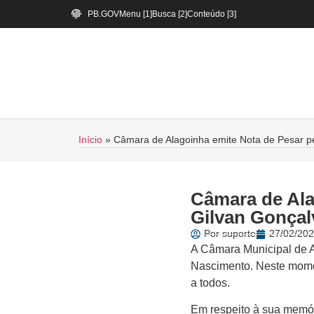
PB.GOV
Menu [1]
Busca [2]
Conteúdo [3]
Início
»
Câmara de Alagoinha emite Nota de Pesar p
Câmara de Ala
Gilvan Gonçal
Por
suporte
27/02/202
A Câmara Municipal de A
Nascimento. Neste momen
a todos.
Em respeito à sua memór