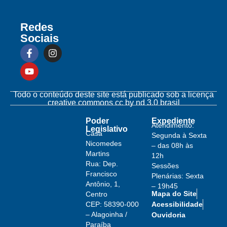
Redes
Sociais
Todo o conteúdo deste site está publicado sob a licença
creative commons cc by nd 3.0 brasil
Poder
Expediente
Atendimento:
Legislativo
Casa
Segunda à Sexta
Nicomedes
– das 08h às
Martins
12h
Rua: Dep.
Sessões
Francisco
Plenárias: Sexta
Antônio, 1,
– 19h45
Mapa do Site
Centro
Acessibilidade
CEP: 58390-000
– Alagoinha /
Ouvidoria
Paraíba