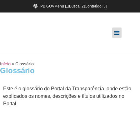
PB.GOV
Menu [1]
Busca [2]
Conteúdo [3]
Início
»
Glossário
Glossário
Este é o glossário do Portal da Transparência, onde estão
explicados os nomes, descrições e títulos utilizados no
Portal.
A