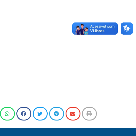
O
P
R
S
T
U
V