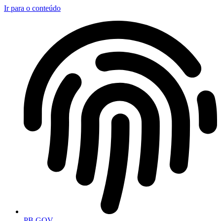
Ir para o conteúdo
PB.GOV