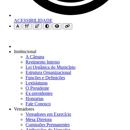
ACESSIBILIDADE
Institucional
A Câmara
Regimento Interno
Lei Orgânica do Município
Estrutura Organizacional
Funções e Definições
Legislaturas
O Presidente
Ex-presidentes
Honrarias
Fale Conosco
Vereadores
Vereadores em Exercício
Mesa Diretora
Comissões Permanentes
Atribuições do Vereador