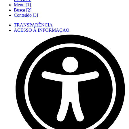
Menu [1]
Busca [2]
Conteúdo [3]
TRANSPARÊNCIA
ACESSO À INFORMAÇÃO