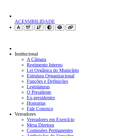
ACESSIBILIDADE
Institucional
A Câmara
Regimento Interno
Lei Orgânica do Município
Estrutura Organizacional
Funções e Definições
Legislaturas
O Presidente
Ex-presidentes
Honrarias
Fale Conosco
Vereadores
Vereadores em Exercício
Mesa Diretora
Comissões Permanentes
Atribuições do Vereador