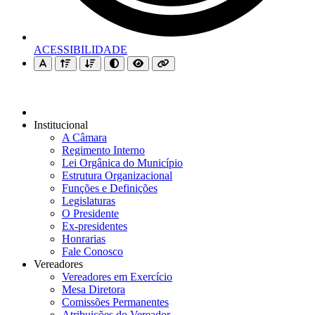
ACESSIBILIDADE
Institucional
A Câmara
Regimento Interno
Lei Orgânica do Município
Estrutura Organizacional
Funções e Definições
Legislaturas
O Presidente
Ex-presidentes
Honrarias
Fale Conosco
Vereadores
Vereadores em Exercício
Mesa Diretora
Comissões Permanentes
Atribuições do Vereador