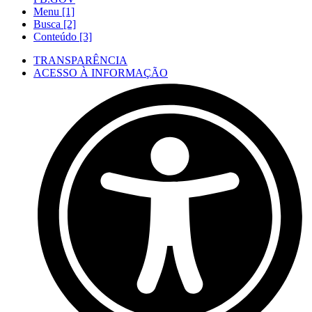
Menu [1]
Busca [2]
Conteúdo [3]
TRANSPARÊNCIA
ACESSO À INFORMAÇÃO