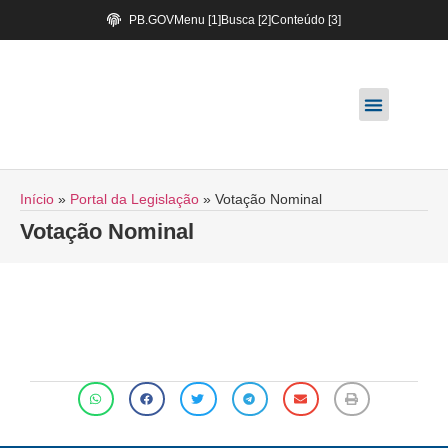
PB.GOV
Menu [1]
Busca [2]
Conteúdo [3]
Início
»
Portal da Legislação
»
Votação Nominal
Votação Nominal