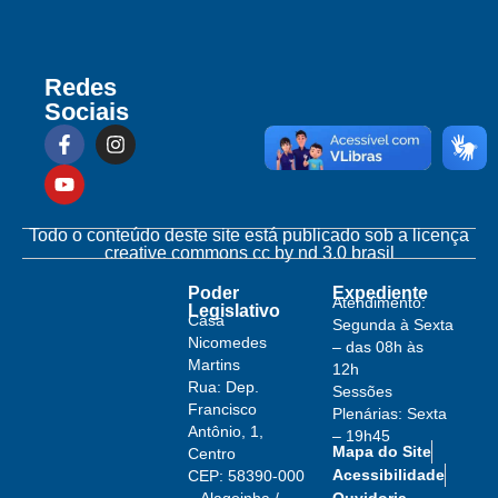
Redes
Sociais
Todo o conteúdo deste site está publicado sob a licença
creative commons cc by nd 3.0 brasil
Poder
Expediente
Atendimento:
Legislativo
Casa
Segunda à Sexta
Nicomedes
– das 08h às
Martins
12h
Rua: Dep.
Sessões
Francisco
Plenárias: Sexta
Antônio, 1,
– 19h45
Mapa do Site
Centro
Acessibilidade
CEP: 58390-000
– Alagoinha /