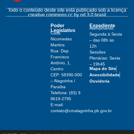
Todo o conteúdo deste site está publicado sob a licença
creative commons cc by nd 3.0 brasil
Poder
Expediente
Atendimento:
Legislativo
Casa
Segunda à Sexta
Nicomedes
– das 08h às
Martins
12h
Rua: Dep.
Sessões
Francisco
Plenárias: Sexta
Antônio, 1,
– 19h45
Mapa do Site
Centro
Acessibilidade
CEP: 58390-000
– Alagoinha /
Ouvidoria
Paraíba
Telefone: (83) 9
8619-2795
E-mail:
contato@cmalagoinha.pb.gov.br