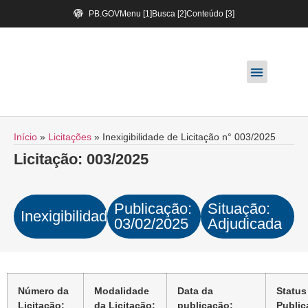
PB.GOV
Menu [1]
Busca [2]
Conteúdo [3]
Início
»
Licitações
»
Inexigibilidade de Licitação n° 003/2025
Licitação: 003/2025
Publicação:
Situação:
Inexigibilidade
03/02/2025
Adjudicada
Número da
Modalidade
Data da
Status
Licitação:
da Licitação:
publicação:
Public