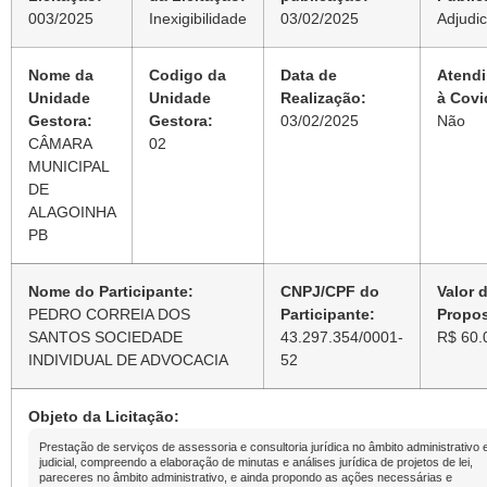
003/2025
Inexigibilidade
03/02/2025
Adjudi
Nome da
Codigo da
Data de
Atend
Unidade
Unidade
Realização:
à Covi
Gestora:
Gestora:
03/02/2025
Não
CÂMARA
02
MUNICIPAL
DE
ALAGOINHA
PB
Nome do Participante:
CNPJ/CPF do
Valor 
PEDRO CORREIA DOS
Participante:
Propos
SANTOS SOCIEDADE
43.297.354/0001-
R$ 60.
INDIVIDUAL DE ADVOCACIA
52
Objeto da Licitação:
Prestação de serviços de assessoria e consultoria jurídica no âmbito administrativo 
judicial, compreendo a elaboração de minutas e análises jurídica de projetos de lei,
pareceres no âmbito administrativo, e ainda propondo as ações necessárias e