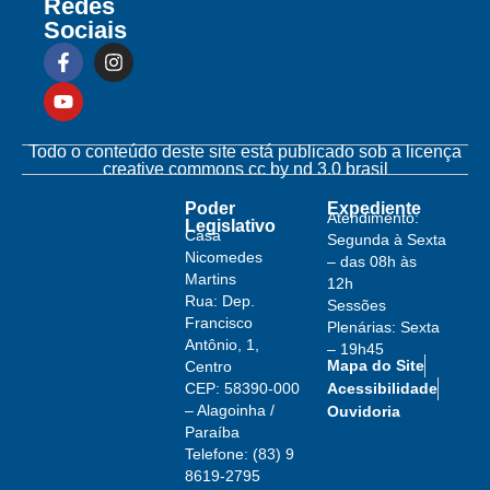
Redes
Sociais
Todo o conteúdo deste site está publicado sob a licença
creative commons cc by nd 3.0 brasil
Poder
Expediente
Atendimento:
Legislativo
Casa
Segunda à Sexta
Nicomedes
– das 08h às
Martins
12h
Rua: Dep.
Sessões
Francisco
Plenárias: Sexta
Antônio, 1,
– 19h45
Mapa do Site
Centro
Acessibilidade
CEP: 58390-000
– Alagoinha /
Ouvidoria
Paraíba
Telefone: (83) 9
8619-2795