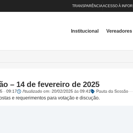
TRANSPARÊNCIA
ACESSO À INFO
Institucional
Vereadores
o – 14 de fevereiro de 2025
5 - 09:17
Atualizado em: 20/02/2025 às 09:41
Pauta da Sessão
ostas e requerimentos para votação e discução.