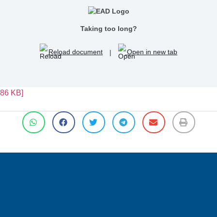
Taking too long?
Reload document
|
Open in new tab
86 KB]