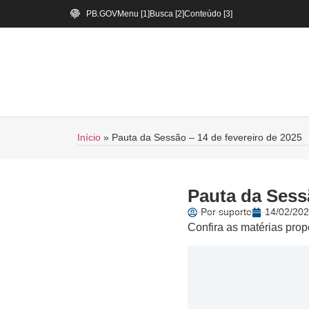
PB.GOV
Menu [1]
Busca [2]
Conteúdo [3]
Início
»
Pauta da Sessão – 14 de fevereiro de 2025
Pauta da Sessã
Por
suporte
14/02/202
Confira as matérias prop