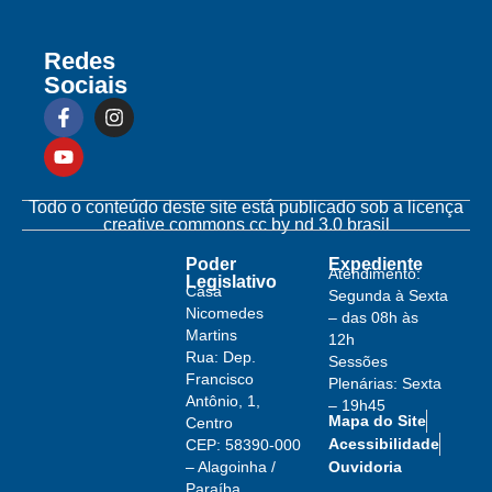
Redes
Sociais
Todo o conteúdo deste site está publicado sob a licença
creative commons cc by nd 3.0 brasil
Poder
Expediente
Atendimento:
Legislativo
Casa
Segunda à Sexta
Nicomedes
– das 08h às
Martins
12h
Rua: Dep.
Sessões
Francisco
Plenárias: Sexta
Antônio, 1,
– 19h45
Mapa do Site
Centro
Acessibilidade
CEP: 58390-000
– Alagoinha /
Ouvidoria
Paraíba