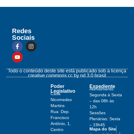
Redes
Sociais
Todo o conteúdo deste site está publicado sob a licença
creative commons cc by nd 3.0 brasil
Poder
Expediente
Atendimento:
Legislativo
Casa
Segunda à Sexta
Nicomedes
– das 08h às
Martins
12h
Rua: Dep.
Sessões
Francisco
Plenárias: Sexta
Antônio, 1,
– 19h45
Mapa do Site
Centro