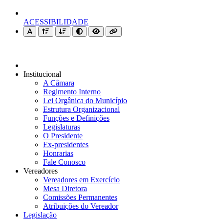
ACESSIBILIDADE
Institucional
A Câmara
Regimento Interno
Lei Orgânica do Município
Estrutura Organizacional
Funções e Definições
Legislaturas
O Presidente
Ex-presidentes
Honrarias
Fale Conosco
Vereadores
Vereadores em Exercício
Mesa Diretora
Comissões Permanentes
Atribuições do Vereador
Legislação