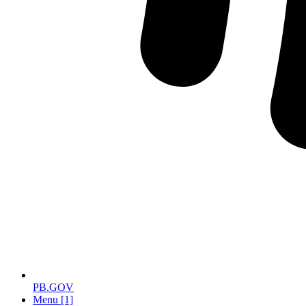
PB.GOV
Menu [1]