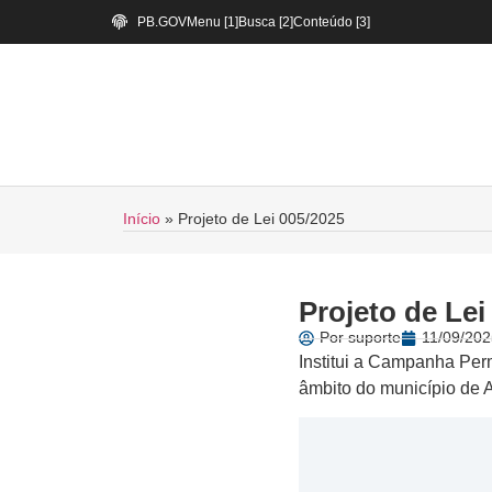
PB.GOV
Menu [1]
Busca [2]
Conteúdo [3]
Início
»
Projeto de Lei 005/2025
Projeto de Lei
Por
suporte
11/09/202
Institui a Campanha Per
âmbito do município de 