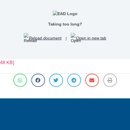
Taking too long?
Reload document
|
Open in new tab
48 KB]