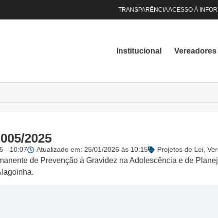
TRANSPARÊNCIA
ACESSO À INFO
Institucional
Vereadores
 005/2025
5 - 10:07
Atualizado em: 25/01/2026 às 10:15
Projetos de Lei
,
Ver
manente de Prevenção à Gravidez na Adolescência e de Plane
Alagoinha.