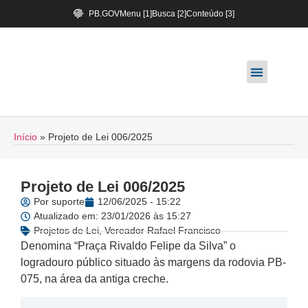
PB.GOV
Menu [1]
Busca [2]
Conteúdo [3]
Início
»
Projeto de Lei 006/2025
Projeto de Lei 006/2025
Por
suporte
12/06/2025 - 15:22
Atualizado em: 23/01/2026 às 15:27
Projetos de Lei
,
Vereador Rafael Francisco
Denomina “Praça Rivaldo Felipe da Silva” o
logradouro público situado às margens da rodovia PB-
075, na área da antiga creche.