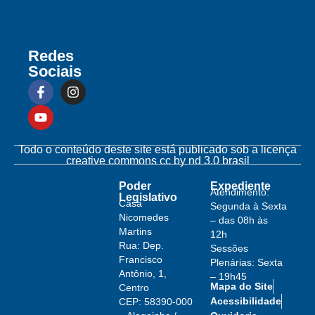
Redes
Sociais
Todo o conteúdo deste site está publicado sob a licença
creative commons cc by nd 3.0 brasil
Poder
Expediente
Atendimento:
Legislativo
Casa
Segunda à Sexta
Nicomedes
– das 08h às
Martins
12h
Rua: Dep.
Sessões
Francisco
Plenárias: Sexta
Antônio, 1,
– 19h45
Mapa do Site
Centro
Acessibilidade
CEP: 58390-000