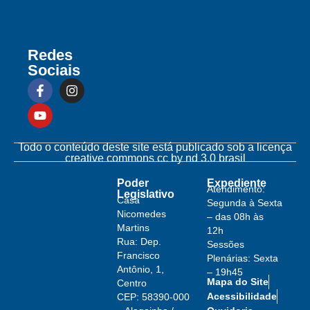
Redes
Sociais
Todo o conteúdo deste site está publicado sob a licença
creative commons cc by nd 3.0 brasil
Poder
Expediente
Atendimento:
Legislativo
Casa
Segunda à Sexta
Nicomedes
– das 08h às
Martins
12h
Rua: Dep.
Sessões
Francisco
Plenárias: Sexta
Antônio, 1,
– 19h45
Mapa do Site
Centro
Acessibilidade
CEP: 58390-000