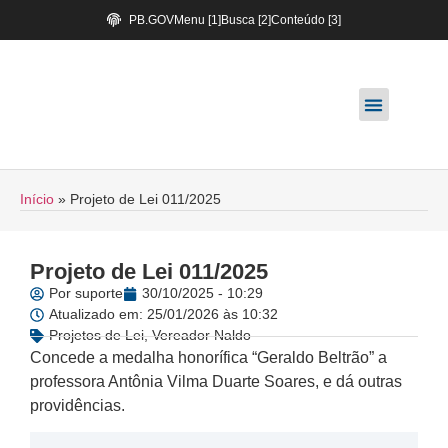
PB.GOV
Menu [1]
Busca [2]
Conteúdo [3]
Início
»
Projeto de Lei 011/2025
Projeto de Lei 011/2025
Por
suporte
30/10/2025 - 10:29
Atualizado em: 25/01/2026 às 10:32
Projetos de Lei
,
Vereador Naldo
Concede a medalha honorífica “Geraldo Beltrão” a
professora Antônia Vilma Duarte Soares, e dá outras
providências.