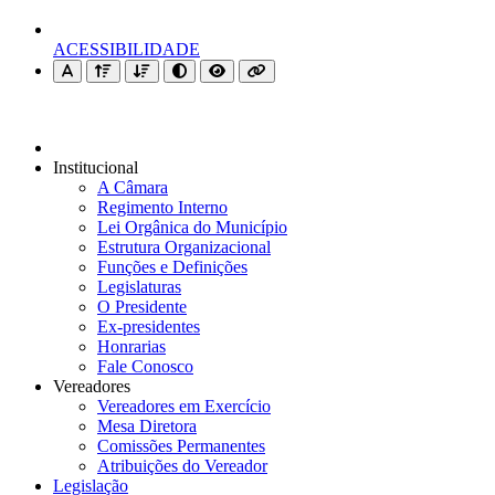
ACESSIBILIDADE
Institucional
A Câmara
Regimento Interno
Lei Orgânica do Município
Estrutura Organizacional
Funções e Definições
Legislaturas
O Presidente
Ex-presidentes
Honrarias
Fale Conosco
Vereadores
Vereadores em Exercício
Mesa Diretora
Comissões Permanentes
Atribuições do Vereador
Legislação