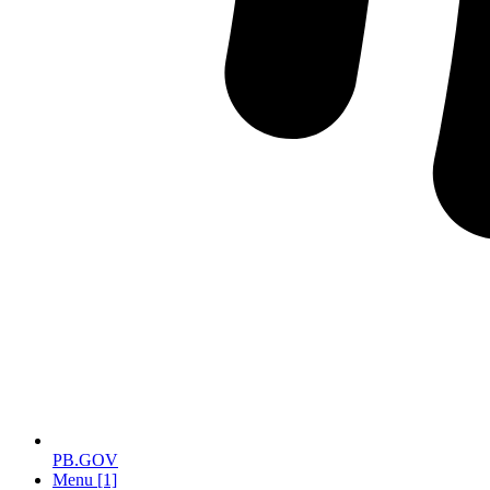
PB.GOV
Menu [1]