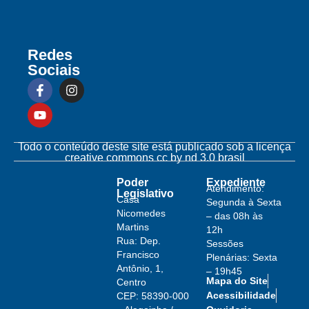
Redes
Sociais
Todo o conteúdo deste site está publicado sob a licença
creative commons cc by nd 3.0 brasil
Poder
Expediente
Atendimento:
Legislativo
Casa
Segunda à Sexta
Nicomedes
– das 08h às
Martins
12h
Rua: Dep.
Sessões
Francisco
Plenárias: Sexta
Antônio, 1,
– 19h45
Mapa do Site
Centro
Acessibilidade
CEP: 58390-000