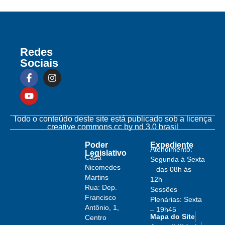
Redes
Sociais
Todo o conteúdo deste site está publicado sob a licença
creative commons cc by nd 3.0 brasil
Poder
Expediente
Atendimento:
Legislativo
Casa
Segunda à Sexta
Nicomedes
– das 08h às
Martins
12h
Rua: Dep.
Sessões
Francisco
Plenárias: Sexta
Antônio, 1,
– 19h45
Mapa do Site
Centro