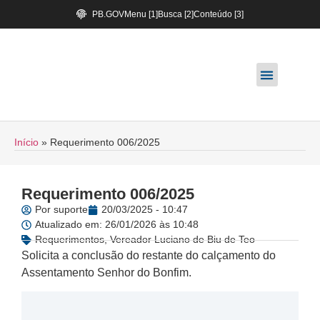
PB.GOV
Menu [1]
Busca [2]
Conteúdo [3]
Início
»
Requerimento 006/2025
Requerimento 006/2025
Por
suporte
20/03/2025 - 10:47
Atualizado em: 26/01/2026 às 10:48
Requerimentos
,
Vereador Luciano de Biu de Teo
Solicita a conclusão do restante do calçamento do
Assentamento Senhor do Bonfim.