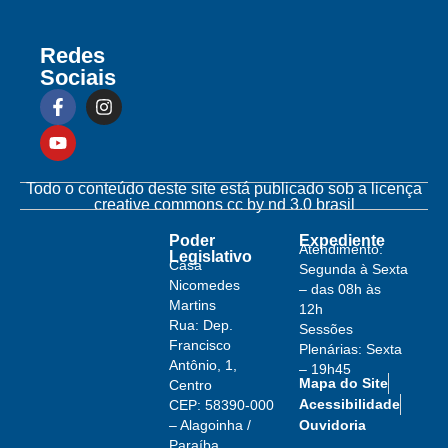
Redes
Sociais
Todo o conteúdo deste site está publicado sob a licença
creative commons cc by nd 3.0 brasil
Poder
Expediente
Atendimento:
Legislativo
Casa
Segunda à Sexta
Nicomedes
– das 08h às
Martins
12h
Rua: Dep.
Sessões
Francisco
Plenárias: Sexta
Antônio, 1,
– 19h45
Mapa do Site
Centro
Acessibilidade
CEP: 58390-000
– Alagoinha /
Ouvidoria
Paraíba