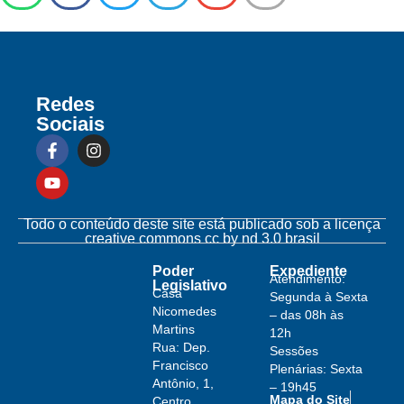
Redes
Sociais
Todo o conteúdo deste site está publicado sob a licença
creative commons cc by nd 3.0 brasil
Poder
Expediente
Atendimento:
Legislativo
Casa
Segunda à Sexta
Nicomedes
– das 08h às
Martins
12h
Rua: Dep.
Sessões
Francisco
Plenárias: Sexta
Antônio, 1,
– 19h45
Mapa do Site
Centro