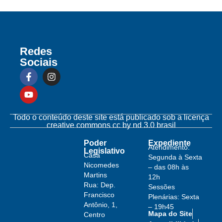
Redes
Sociais
Todo o conteúdo deste site está publicado sob a licença
creative commons cc by nd 3.0 brasil
Poder
Expediente
Atendimento:
Legislativo
Casa
Segunda à Sexta
Nicomedes
– das 08h às
Martins
12h
Rua: Dep.
Sessões
Francisco
Plenárias: Sexta
Antônio, 1,
– 19h45
Mapa do Site
Centro