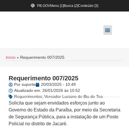
PB.GOV
Menu [1]
Busca [2]
Conteúdo [3]
Início
»
Requerimento 007/2025
Requerimento 007/2025
Por
suporte
20/03/2025 - 10:49
Atualizado em: 26/01/2026 às 10:52
Requerimentos
,
Vereador Luciano de Biu de Teo
Solicita que sejam envidados esforços junto ao
Governo do Estado da Paraíba, por meio da Secretaria
de Segurança Pública, para a instalação de um Posto
Policial no distrito de Jacaré.