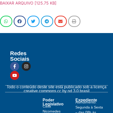
BAIXAR ARQUIVO [125.75 KB]
Redes
Sociais
Todo o conteúdo deste site está publicado sob a licença
creative commons cc by nd 3.0 brasil
Poder
Expediente
Atendimento:
Legislativo
Casa
Segunda à Sexta
Nicomedes
– das 08h às