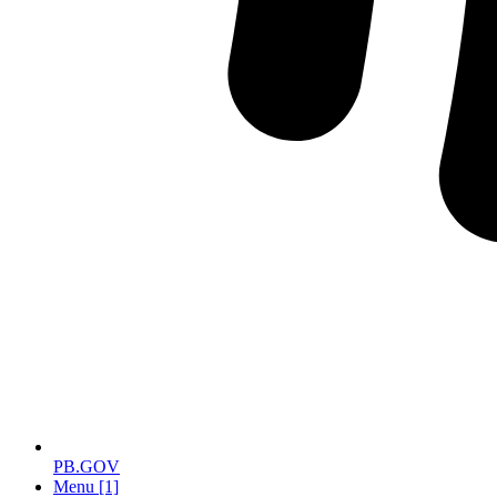
PB.GOV
Menu [1]