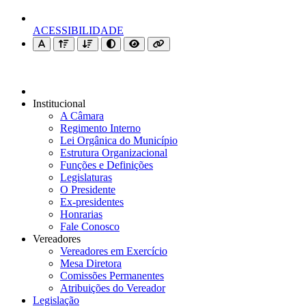
ACESSIBILIDADE
Institucional
A Câmara
Regimento Interno
Lei Orgânica do Município
Estrutura Organizacional
Funções e Definições
Legislaturas
O Presidente
Ex-presidentes
Honrarias
Fale Conosco
Vereadores
Vereadores em Exercício
Mesa Diretora
Comissões Permanentes
Atribuições do Vereador
Legislação