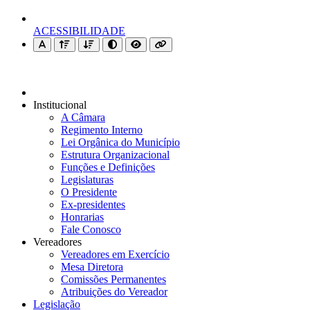
ACESSIBILIDADE
Institucional
A Câmara
Regimento Interno
Lei Orgânica do Município
Estrutura Organizacional
Funções e Definições
Legislaturas
O Presidente
Ex-presidentes
Honrarias
Fale Conosco
Vereadores
Vereadores em Exercício
Mesa Diretora
Comissões Permanentes
Atribuições do Vereador
Legislação