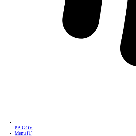
PB.GOV
Menu [1]