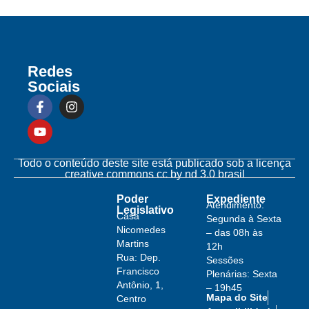
Redes
Sociais
Todo o conteúdo deste site está publicado sob a licença
creative commons cc by nd 3.0 brasil
Poder
Expediente
Atendimento:
Legislativo
Casa
Segunda à Sexta
Nicomedes
– das 08h às
Martins
12h
Rua: Dep.
Sessões
Francisco
Plenárias: Sexta
Antônio, 1,
– 19h45
Mapa do Site
Centro