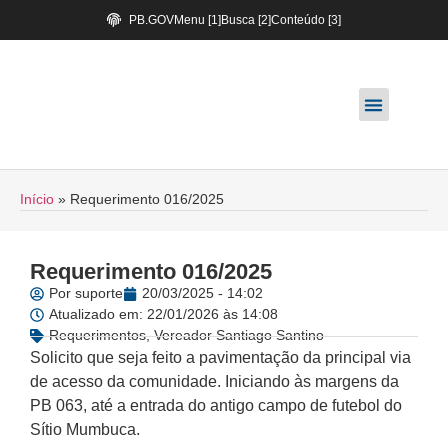
PB.GOV
Menu [1]
Busca [2]
Conteúdo [3]
Início
»
Requerimento 016/2025
Requerimento 016/2025
Por
suporte
20/03/2025 - 14:02
Atualizado em: 22/01/2026 às 14:08
Requerimentos
,
Vereador Santiago Santino
Solicito que seja feito a pavimentação da principal via
de acesso da comunidade. Iniciando às margens da
PB 063, até a entrada do antigo campo de futebol do
Sítio Mumbuca.