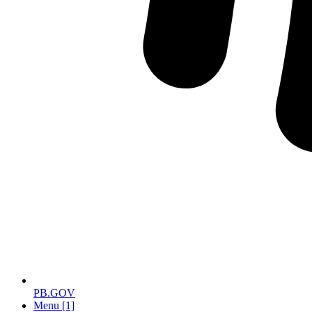
PB.GOV
Menu [1]