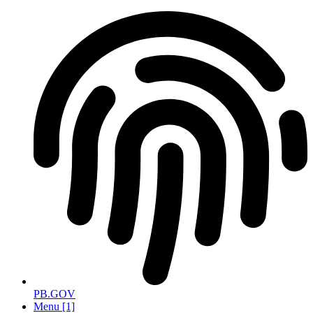
Ir
para
o
conteúdo
PB.GOV
Menu [1]