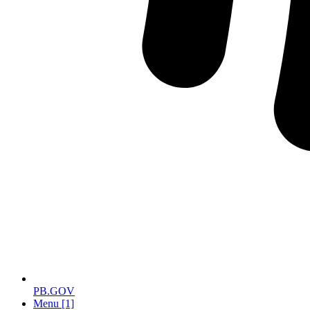
PB.GOV
Menu [1]