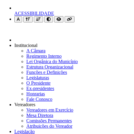
ACESSIBILIDADE
Institucional
A Câmara
Regimento Interno
Lei Orgânica do Município
Estrutura Organizacional
Funções e Definições
Legislaturas
O Presidente
Ex-presidentes
Honrarias
Fale Conosco
Vereadores
Vereadores em Exercício
Mesa Diretora
Comissões Permanentes
Atribuições do Vereador
Legislação