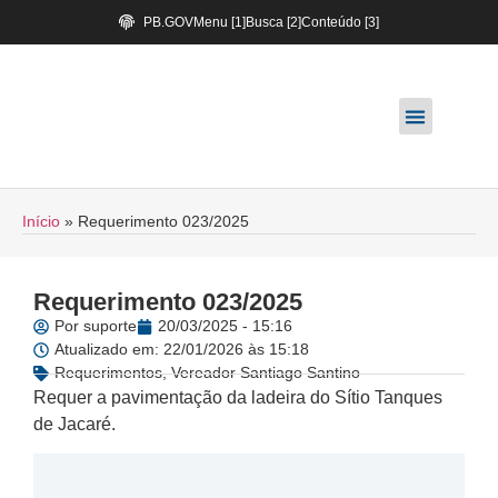
PB.GOV
Menu [1]
Busca [2]
Conteúdo [3]
Início
»
Requerimento 023/2025
Requerimento 023/2025
Por
suporte
20/03/2025 - 15:16
Atualizado em: 22/01/2026 às 15:18
Requerimentos
,
Vereador Santiago Santino
Requer a pavimentação da ladeira do Sítio Tanques
de Jacaré.