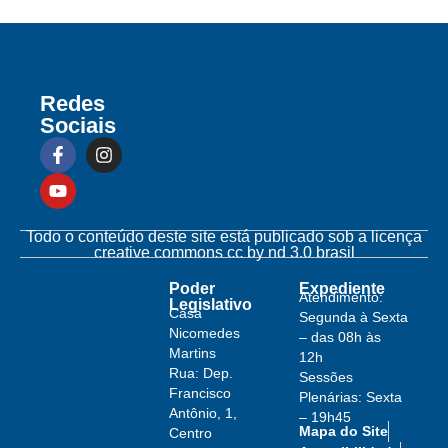
Redes
Sociais
Todo o conteúdo deste site está publicado sob a licença
creative commons cc by nd 3.0 brasil
Poder
Expediente
Atendimento:
Legislativo
Casa
Segunda à Sexta
Nicomedes
– das 08h às
Martins
12h
Rua: Dep.
Sessões
Francisco
Plenárias: Sexta
Antônio, 1,
– 19h45
Mapa do Site
Centro