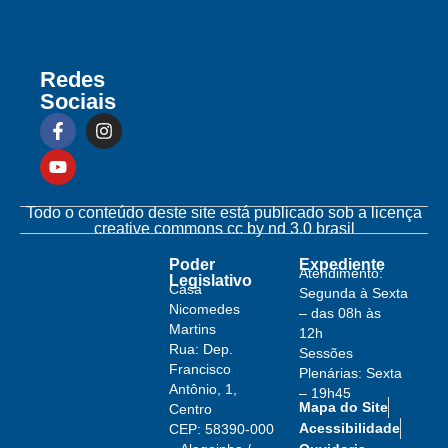
Redes
Sociais
Todo o conteúdo deste site está publicado sob a licença
creative commons cc by nd 3.0 brasil
Poder
Expediente
Atendimento:
Legislativo
Casa
Segunda à Sexta
Nicomedes
– das 08h às
Martins
12h
Rua: Dep.
Sessões
Francisco
Plenárias: Sexta
Antônio, 1,
– 19h45
Mapa do Site
Centro
Acessibilidade
CEP: 58390-000