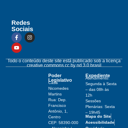
Redes
Sociais
Todo o conteúdo deste site está publicado sob a licença
creative commons cc by nd 3.0 brasil
Poder
Expediente
Atendimento:
Legislativo
Casa
Segunda à Sexta
Nicomedes
– das 08h às
Martins
12h
Rua: Dep.
Sessões
Francisco
Plenárias: Sexta
Antônio, 1,
– 19h45
Mapa do Site
Centro
Acessibilidade
CEP: 58390-000