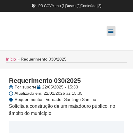
PB.GOV
Menu [1]
Busca [2]
Conteúdo [3]
Início
»
Requerimento 030/2025
Requerimento 030/2025
Por
suporte
22/05/2025 - 15:33
Atualizado em: 22/01/2026 às 15:35
Requerimentos
,
Vereador Santiago Santino
Solicita a construção de um matadouro público, no
âmbito do município.