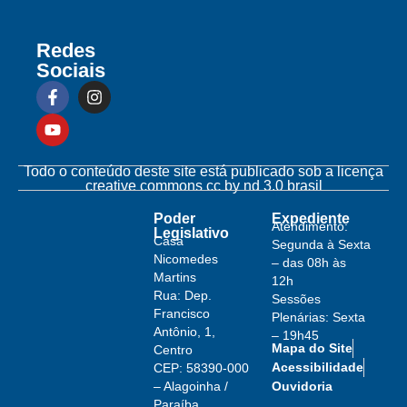
Redes
Sociais
Todo o conteúdo deste site está publicado sob a licença
creative commons cc by nd 3.0 brasil
Poder
Expediente
Atendimento:
Legislativo
Casa
Segunda à Sexta
Nicomedes
– das 08h às
Martins
12h
Rua: Dep.
Sessões
Francisco
Plenárias: Sexta
Antônio, 1,
– 19h45
Mapa do Site
Centro
Acessibilidade
CEP: 58390-000
– Alagoinha /
Ouvidoria
Paraíba