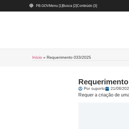
PB.GOV
Menu [1]
Busca [2]
Conteúdo [3]
Início
»
Requerimento 033/2025
Requerimento
Por
suporte
21/08/202
Requer a criação de uma