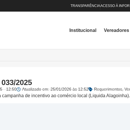
TRANSPARÊNCIA
ACESSO À INFO
Institucional
Vereadores
 033/2025
5 - 12:50
Atualizado em: 25/01/2026 às 12:52
Requerimentos
,
Ve
 campanha de incentivo ao comércio local (Liquida Alagoinha).