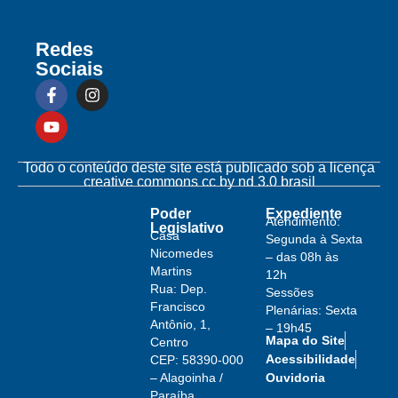
Redes
Sociais
Todo o conteúdo deste site está publicado sob a licença
creative commons cc by nd 3.0 brasil
Poder
Expediente
Atendimento:
Legislativo
Casa
Segunda à Sexta
Nicomedes
– das 08h às
Martins
12h
Rua: Dep.
Sessões
Francisco
Plenárias: Sexta
Antônio, 1,
– 19h45
Mapa do Site
Centro
Acessibilidade
CEP: 58390-000
– Alagoinha /
Ouvidoria
Paraíba