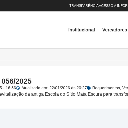
TRANSPARÊNCIA
ACESSO À INFO
Institucional
Vereadores
 056/2025
5 - 16:36
Atualizado em: 22/01/2026 às 20:27
Requerimentos
,
Ve
revitalização da antiga Escola do Sítio Mata Escura para trans