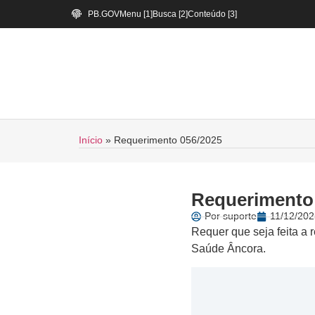
PB.GOV
Menu [1]
Busca [2]
Conteúdo [3]
Início
»
Requerimento 056/2025
Requerimento
Por
suporte
11/12/202
Requer que seja feita a 
Saúde Âncora.