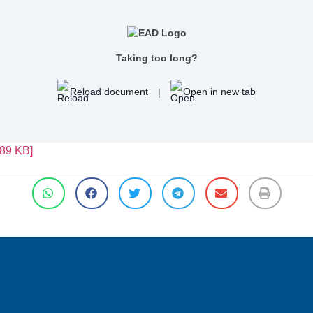
Taking too long?
Reload document
|
Open in new tab
89 KB]