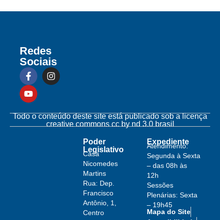
Redes
Sociais
Todo o conteúdo deste site está publicado sob a licença
creative commons cc by nd 3.0 brasil
Poder
Expediente
Atendimento:
Legislativo
Casa
Segunda à Sexta
Nicomedes
– das 08h às
Martins
12h
Rua: Dep.
Sessões
Francisco
Plenárias: Sexta
Antônio, 1,
– 19h45
Mapa do Site
Centro