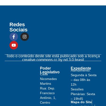
Redes
Sociais
Todo o conteúdo deste site está publicado sob a licença
creative commons cc by nd 3.0 brasil
Poder
Expediente
Atendimento:
Legislativo
Casa
Segunda à Sexta
Nicomedes
– das 08h às
Martins
12h
Rua: Dep.
Sessões
Francisco
Plenárias: Sexta
Antônio, 1,
– 19h45
Mapa do Site
Centro