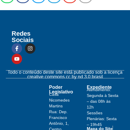
Redes
Sociais
Todo o conteúdo deste site está publicado sob a licença
creative commons cc by nd 3.0 brasil
Poder
Expediente
Atendimento:
Legislativo
Casa
Segunda à Sexta
Nicomedes
– das 08h às
Martins
12h
Rua: Dep.
Sessões
Francisco
Plenárias: Sexta
Antônio, 1,
– 19h45
Mapa do Site
Centro