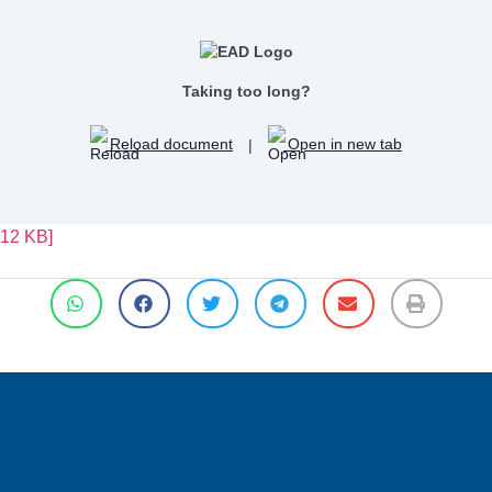
Taking too long?
Reload document
|
Open in new tab
12 KB]