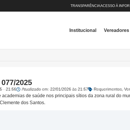
TRANSPARÊNCIA
ACESSO À INFO
Institucional
Vereadores
 077/2025
5 - 21:56
Atualizado em: 22/01/2026 às 21:57
Requerimentos
,
Ve
e academias de saúde nos principais sítios da zona rural do m
 Clemente dos Santos.