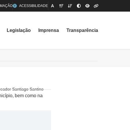
RMAÇÃO
ACESSIBILIDADE
Legislação
Imprensa
Transparência
reador Santiago Santino
unicípio, bem como na