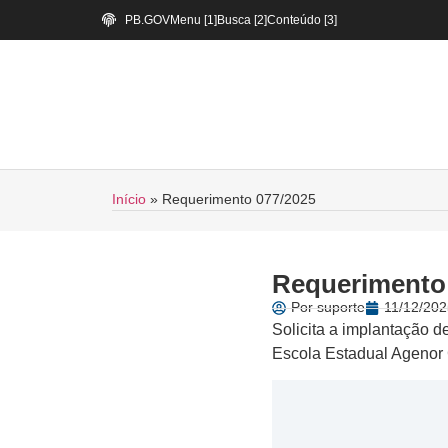
PB.GOV
Menu [1]
Busca [2]
Conteúdo [3]
Início
»
Requerimento 077/2025
Requerimento
Por
suporte
11/12/202
Solicita a implantação d
Escola Estadual Agenor