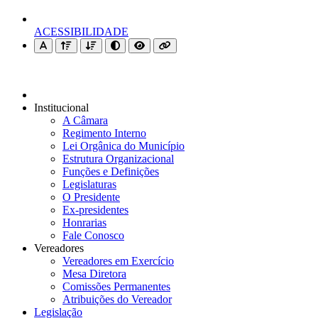
ACESSIBILIDADE
Institucional
A Câmara
Regimento Interno
Lei Orgânica do Município
Estrutura Organizacional
Funções e Definições
Legislaturas
O Presidente
Ex-presidentes
Honrarias
Fale Conosco
Vereadores
Vereadores em Exercício
Mesa Diretora
Comissões Permanentes
Atribuições do Vereador
Legislação