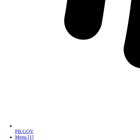
PB.GOV
Menu [1]