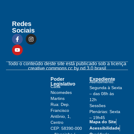
Redes
Sociais
Todo o conteúdo deste site está publicado sob a licença
creative commons cc by nd 3.0 brasil
Poder
Expediente
Atendimento:
Legislativo
Casa
Segunda à Sexta
Nicomedes
– das 08h às
Martins
12h
Rua: Dep.
Sessões
Francisco
Plenárias: Sexta
Antônio, 1,
– 19h45
Mapa do Site
Centro
Acessibilidade
CEP: 58390-000