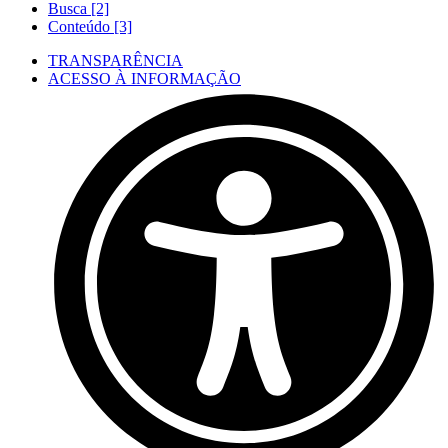
Busca [2]
Conteúdo [3]
TRANSPARÊNCIA
ACESSO À INFORMAÇÃO