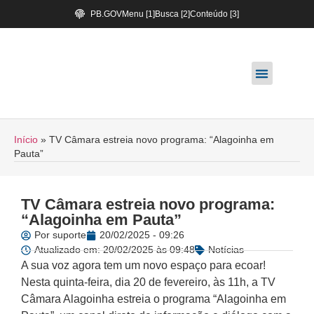
PB.GOV
Menu [1]
Busca [2]
Conteúdo [3]
Início
»
TV Câmara estreia novo programa: “Alagoinha em
Pauta”
TV Câmara estreia novo programa:
“Alagoinha em Pauta”
Por
suporte
20/02/2025 - 09:26
Atualizado em: 20/02/2025 às 09:48
Notícias
A sua voz agora tem um novo espaço para ecoar!
Nesta quinta-feira, dia 20 de fevereiro, às 11h, a TV
Câmara Alagoinha estreia o programa “Alagoinha em