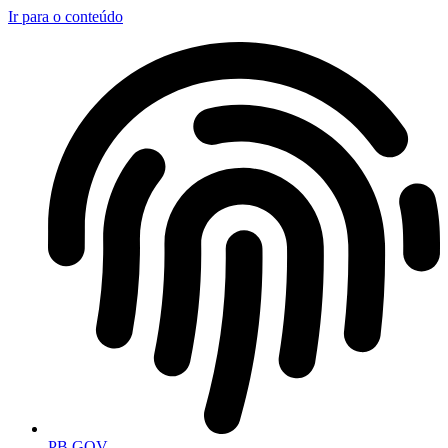
Ir para o conteúdo
PB.GOV