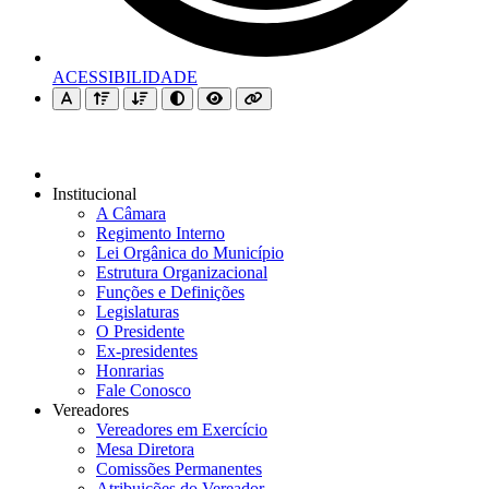
ACESSIBILIDADE
Institucional
A Câmara
Regimento Interno
Lei Orgânica do Município
Estrutura Organizacional
Funções e Definições
Legislaturas
O Presidente
Ex-presidentes
Honrarias
Fale Conosco
Vereadores
Vereadores em Exercício
Mesa Diretora
Comissões Permanentes
Atribuições do Vereador