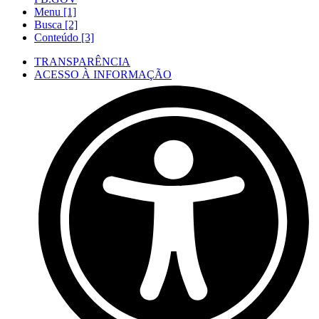
Menu [1]
Busca [2]
Conteúdo [3]
TRANSPARÊNCIA
ACESSO À INFORMAÇÃO